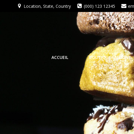
Aller
Location, State, Country
(000) 123 12345
em
au
contenu
ACCUEIL
BOUTIQUE EN LIGNE